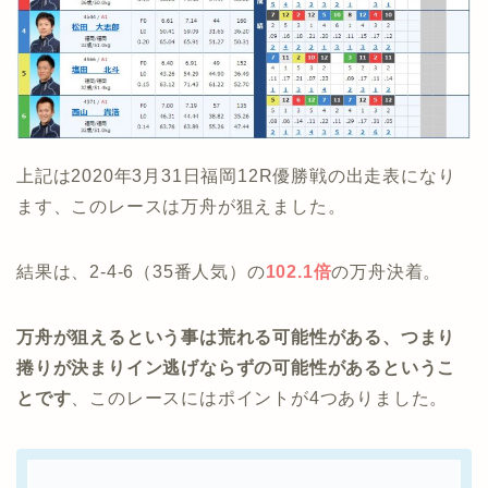
上記は2020年3月31日福岡12R優勝戦の出走表になり
ます、このレースは万舟が狙えました。
結果は、2-4-6（35番人気）の
102.1倍
の万舟決着。
万舟が狙えるという事は荒れる可能性がある、つまり
捲りが決まりイン逃げならずの可能性があるというこ
とです
、このレースにはポイントが4つありました。