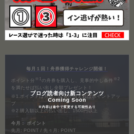
毎月１回！舟券獲得チャレンジ開催！
※1
※2
ポイント分
の舟券を購入し、見事的中し条件
を満たせば払い出し全額プレゼント！
ブログ読者向け新コンテンツ
※1.ポイントは月毎、読者が増えればポイントアッ
Coming Soon
プ
※内容は途中で変更する可能性あり
※2.購入額以上の払い出し、1500円以上
今月：
ポイント
先月:
POINT / 先々月:
POINT