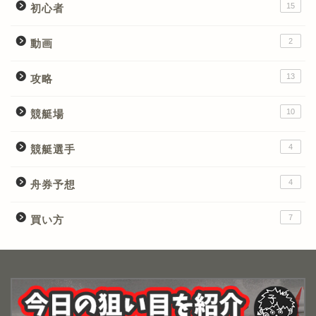
15
初心者
2
動画
13
攻略
10
競艇場
4
競艇選手
4
舟券予想
7
買い方