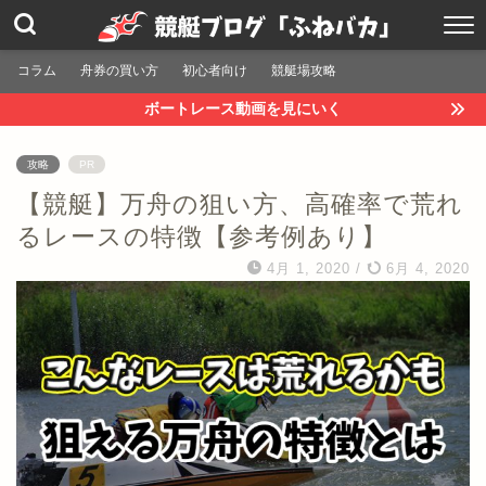
コラム
舟券の買い方
初心者向け
競艇場攻略
ボートレース動画を見にいく
攻略
PR
【競艇】万舟の狙い方、高確率で荒れ
るレースの特徴【参考例あり】
4月 1, 2020
/
6月 4, 2020