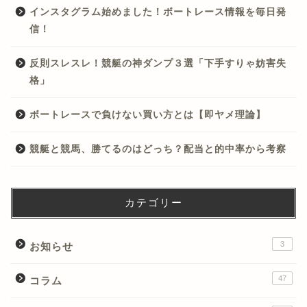
インスタグラム始めました！ボートレース情報を毎日発
信！
反則スレスレ！競艇の神ダンプ３選「下手すりゃ妨害失
格」
ボートレースで負けない買い方とは【即ヤメ理論】
競艇と競馬、勝てるのはどっち？配当と的中率から考察
カテゴリー
3
お知らせ
47
コラム