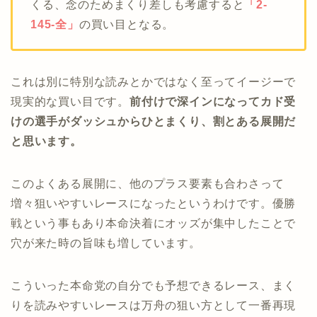
くる、念のためまくり差しも考慮すると
「2-
145-全」
の買い目となる。
これは別に特別な読みとかではなく至ってイージーで
現実的な買い目です。
前付けで深インになってカド受
けの選手がダッシュからひとまくり、割とある展開だ
と思います。
このよくある展開に、他のプラス要素も合わさって
増々狙いやすいレースになったというわけです。優勝
戦という事もあり本命決着にオッズが集中したことで
穴が来た時の旨味も増しています。
こういった本命党の自分でも予想できるレース、まく
りを読みやすいレースは万舟の狙い方として一番再現