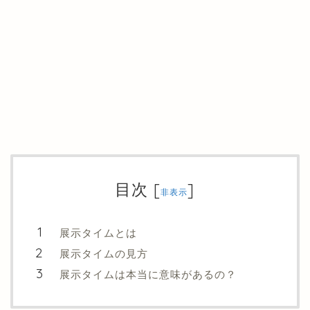
目次
[
]
非表示
展示タイムとは
展示タイムの見方
展示タイムは本当に意味があるの？