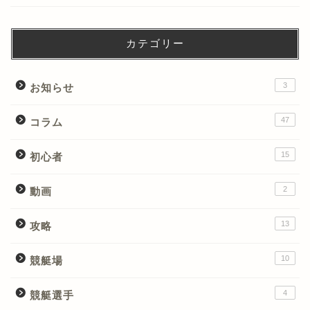
カテゴリー
3
お知らせ
47
コラム
15
初心者
2
動画
13
攻略
10
競艇場
4
競艇選手