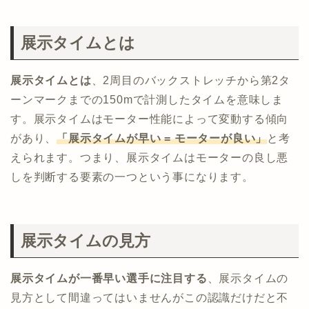
展示タイムとは
展示タイムとは
、2周目のバックストレッチから第2タ
ーンマークまでの150mで計測したタイムを意味しま
す。展示タイムはモーター性能によって変動する傾向
があり、
「展示タイムが早い = モーターが良い」
と考
えられます。つまり、展示タイムはモーターの良し悪
しを判断する要素の一つという事になります。
展示タイムの見方
展示タイムが一番早い選手に注目する
、展示タイムの
見方として間違ってはいませんがこの認識だけだと不