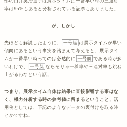
部の白井英治選手は展示タイムは一番早い時の三連対
率は95%もあると分析されている記事もありました。
が、しかし
先ほども解説したように、
一号艇
は展示タイムが早い
傾向にあるという事実を踏まえて考えると、展示タイ
ムが一番早い時ってのは必然的に
一号艇
である時が多
いわけで、
一号艇
ならそりゃ一着率や三連対率も跳ね
上がるわなという話。
つまり、展示タイム自体は結果に直接影響する事はな
く、機力分析する時の参考値に留まるということ
。活
用例としては、下記のようなデータの裏付けを取る時
とかですね。