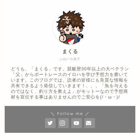
まくる
ふねバカ親子
どうも、「まくる」です。競艇歴30年以上の大ベテラン
「父」からボートレースのイロハを学び予想力を磨いて
います。このブログでは、読者の皆様にも良質な情報を
共有できるよう発信していきます！、、、「魚を与える
のではなく、釣り方を教えよ」がモットーなので予想商
材を宣伝する事はありませんのでご安心を(/・ω・)/
＼ Follow me ／