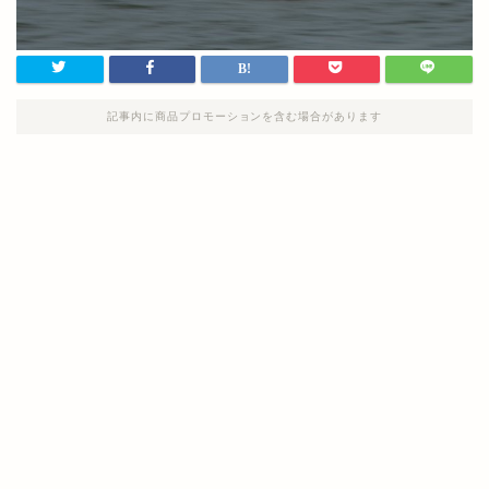
記事内に商品プロモーションを含む場合があります