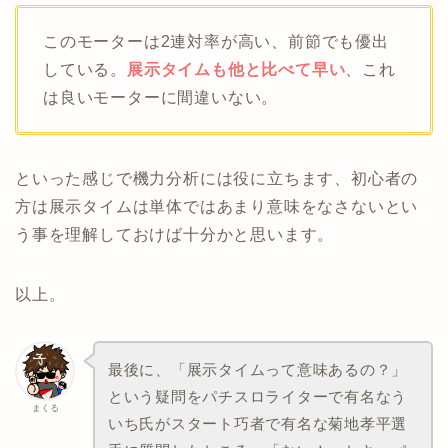
このモーターは2連対率が高い、前節でも優出
している。
展示タイムも他と比べて早い
、これ
は良いモーターに間違いない。
といった感じで機力分析には役に立ちます、初心者の
方は展示タイムは単体ではあまり意味をなさないとい
う事を理解しておけば十分かと思います。
以上。
最後に、「展示タイムって意味あるの？」
という疑問をパチスロライターで有名なう
まくる
いち氏がスタート巧者で有名な菊地孝平選