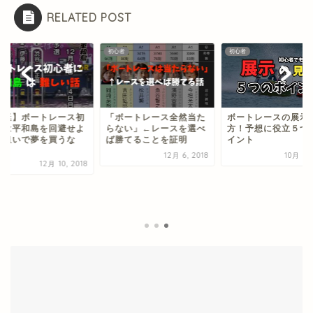
RELATED POST
者
初心者
初心者
競艇】ボートレース初
「ボートレース全然当た
ボートレースの展示
者は平和島を回避せよ
らない」←レースを選べ
方！予想に役立５つ
穴狙いで夢を買うな
ば勝てることを証明
イント
.
12月 6, 2018
10月 6, 
12月 10, 2018