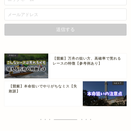
【競艇】万舟の狙い方、高確率で荒れる
レースの特徴【参考例あり】
【競艇】本命狙いでやりがちなミス【失
敗談】