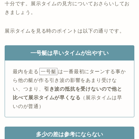
十分です。展示タイムの見方についておさらいしてお
きましょう。
展示タイムを見る時のポイントは以下の通りです。
一号艇は早いタイムが出やすい
最内を走る
一号艇
は一番最初にターンする事か
ら他の艇が作る引き波の影響をあまり受けな
い、つまり、
引き波の抵抗を受けないので他と
比べて展示タイムが早くなる
（展示タイムは早
いのが普通）
多少の差は参考にならない