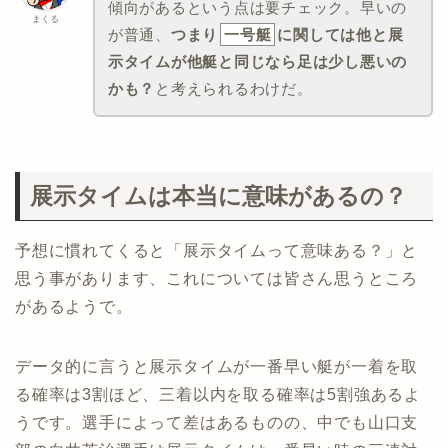
傾向があるという点は要チェック。早いの
まくる
が普通、
つまり
一号艇
に関しては他と展
示タイムが他艇と同じなら足は少し悪いの
かも？
と考えられるわけだ。
展示タイムは本当に意味があるの？
予想に慣れてくると「展示タイムって意味ある？」と
思う事があります、これについては皆さん思うところ
があるようで。
データ的に言うと展示タイムが一番早い艇が一着を取
る確率は3割ほど、三着以内を取る確率は5割強あるよ
うです。選手によって差はあるものの、中でも山口支