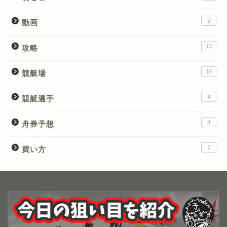
2
動画
13
攻略
10
競艇場
4
競艇選手
4
舟券予想
7
買い方