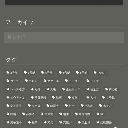
アーカイブ
ア
ー
カ
イ
ブ
タグ
2号艇
3号艇
4号艇
5号艇
6号艇
びわこ
コース
チルト
マクール
モーター
ライブ
HOME
レース選び
万舟
丸亀
企画レース
住之江
初心者
初心者向け
前日予想
動画
多摩川
大村
女子戦
舟券の買い方
女子選手
安定版
峰竜太
常滑
平和島
当て方
徳山
必勝法
本命党
桐生
水面特徴
津
初心者向け
男子選手
福岡
穴党
穴狙い
競艇場
競艇用語