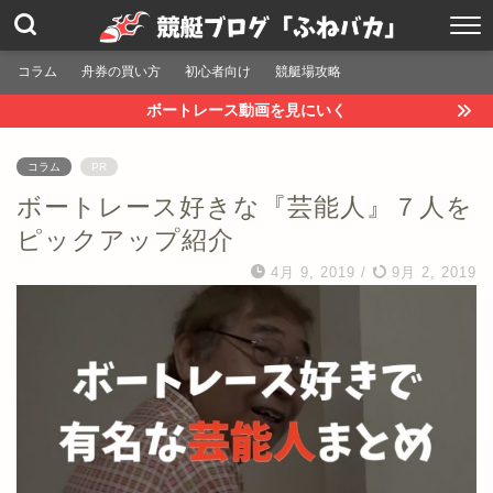
コラム
舟券の買い方
初心者向け
競艇場攻略
ボートレース動画を見にいく
コラム
PR
ボートレース好きな『芸能人』７人を
ピックアップ紹介
4月 9, 2019
/
9月 2, 2019