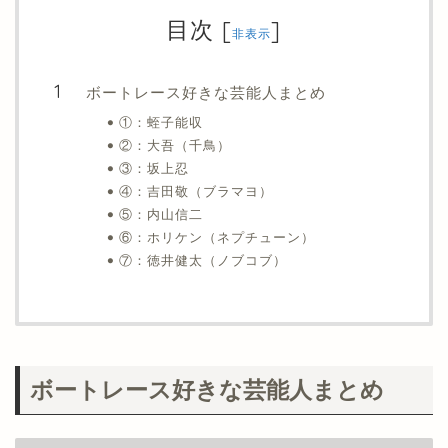
目次
[
]
非表示
ボートレース好きな芸能人まとめ
①：蛭子能収
②：大吾（千鳥）
③：坂上忍
④：吉田敬（ブラマヨ）
⑤：内山信二
⑥：ホリケン（ネプチューン）
⑦：徳井健太（ノブコブ）
ボートレース好きな芸能人まとめ