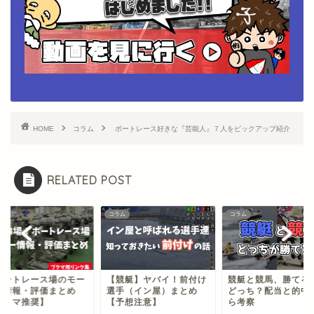
HOME
コラム
ボートレース好きな『芸能人』７人をピックアップ紹介
RELATED POST
ム
コラム
コラム
ボートレース場のモー
【競艇】ヤバイ！前付け
競艇と競馬、勝てる
ー情報・評価まとめ
選手（イン屋）まとめ
どっち？配当と的中
ブクマ推奨】
【予想注意】
ら考察