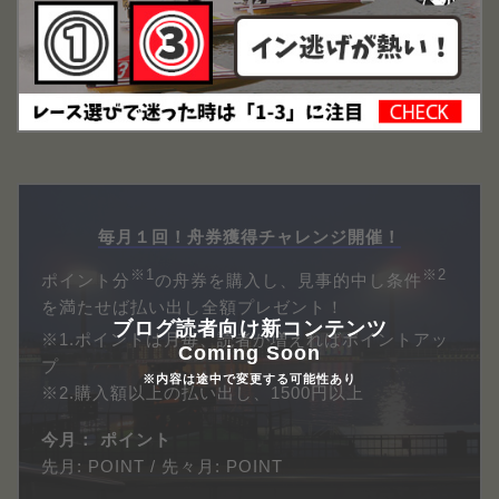
毎月１回！舟券獲得チャレンジ開催！
※1
※2
ポイント分
の舟券を購入し、見事的中し条件
を満たせば払い出し全額プレゼント！
ブログ読者向け新コンテンツ
※1.ポイントは月毎、読者が増えればポイントアッ
Coming Soon
プ
※内容は途中で変更する可能性あり
※2.購入額以上の払い出し、1500円以上
今月：
ポイント
先月:
POINT / 先々月:
POINT