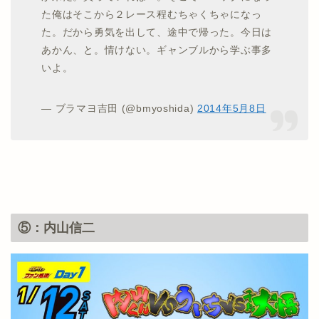
た俺はそこから２レース程むちゃくちゃになっ
た。だから勇気を出して、途中で帰った。今日は
あかん、と。情けない。ギャンブルから学ぶ事多
いよ。
— ブラマヨ吉田 (@bmyoshida)
2014年5月8日
⑤：内山信二