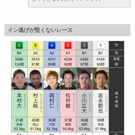
イン逃げが堅くないレース