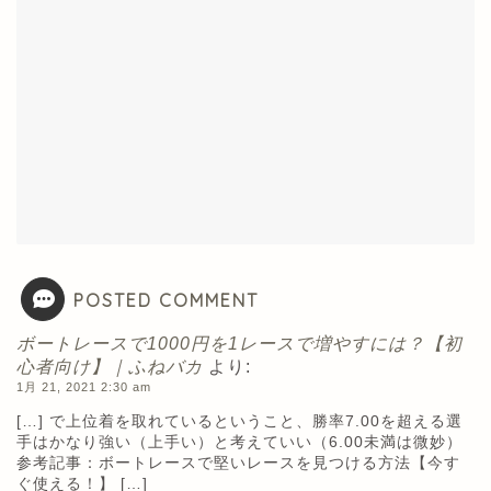
POSTED COMMENT
ボートレースで1000円を1レースで増やすには？【初
心者向け】｜ふねバカ
より:
1月 21, 2021 2:30 am
[…] で上位着を取れているということ、勝率7.00を超える選
手はかなり強い（上手い）と考えていい（6.00未満は微妙）
参考記事：ボートレースで堅いレースを見つける方法【今す
ぐ使える！】 […]