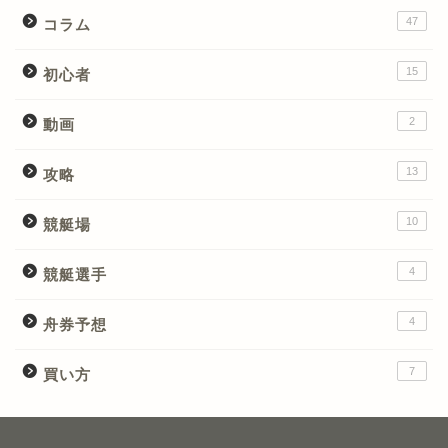
47
コラム
15
初心者
2
動画
13
攻略
10
競艇場
4
競艇選手
4
舟券予想
7
買い方