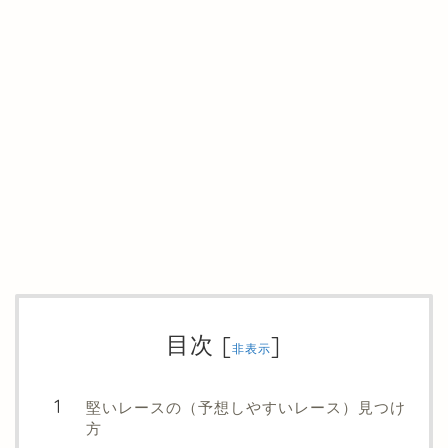
目次
[
]
非表示
堅いレースの（予想しやすいレース）見つけ
方