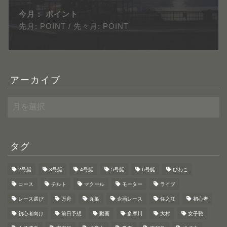
今月：
ポイント
先月:
POINT / 先々月:
POINT
アーカイブ
ア
ー
カ
イ
ブ
タグ
2号艇
3号艇
4号艇
5号艇
6号艇
びわこ
コース
チルト
マクール
モーター
ライブ
HOME
レース選び
万舟
丸亀
企画レース
住之江
初心者
初心者向け
前日予想
動画
多摩川
大村
女子戦
舟券の買い方