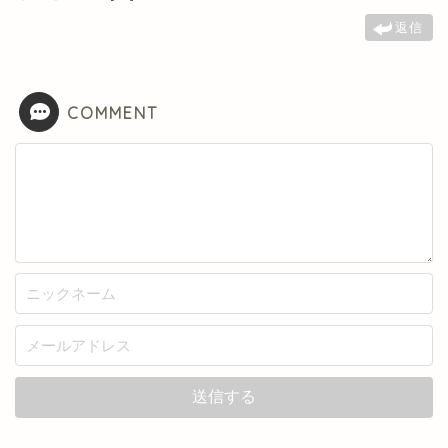
返信
COMMENT