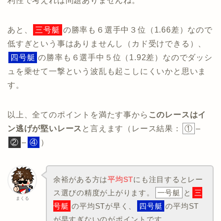
利性で考えれば問題ありませんね。
あと、
三号艇
の勝率も６選手中３位（1.66差）なので
低すぎという事はありませんし（カド受けできる）、
四号艇
の勝率も６選手中５位（1.92差）なのでダッシ
ュを乗せて一撃という波乱も起こしにくいかと思いま
す。
以上、全てのポイントを満たす事から
このレースはイ
ン逃げが堅いレース
と言えます（レース結果：
①
–
②
–
④
）
余裕がある方は
平均ST
にも注目するとレー
ス選びの精度が上がります。
一号艇
と
三
まくる
号艇
の平均STが早く、
四号艇
の平均ST
が早すぎないのがポイントです。