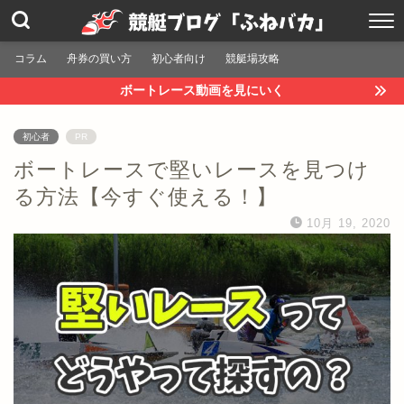
コラム
舟券の買い方
初心者向け
競艇場攻略
ボートレース動画を見にいく
初心者
PR
ボートレースで堅いレースを見つけ
る方法【今すぐ使える！】
10月 19, 2020