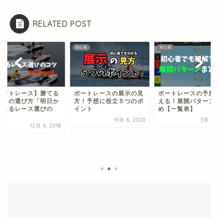
RELATED POST
者
初心者
初心者
ボートレース】勝てる
ボートレースの展示の見
ボートレースの予想
ースの選び方「明日か
方！予想に役立５つのポ
える！展開パターン
使えるレース選びの
イント
め【一覧表】
.
10月 6, 2020
3月 9, 
12月 4, 2018