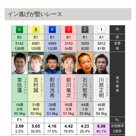
イン逃げが堅いレース