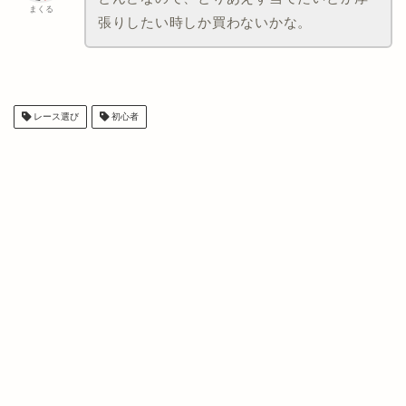
まくる
張りしたい時しか買わないかな。
レース選び
初心者