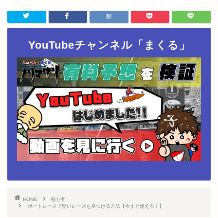
YouTubeチャンネル「まくる」
HOME
初心者
ボートレースで堅いレースを見つける方法【今すぐ使える！】