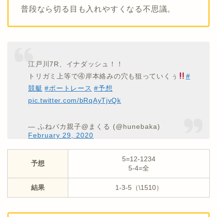
普段なら切る目も入れやすくなる不思議。
江戸川7R、イナダッシュ！！
トリガミ上等で④岸本絡みの穴も狙っていくぅ
#
競艇
#ボートレース
#予想
pic.twitter.com/bRqAyTjvQk
— ふねバカ親子@まくる (@hunebaka)
February 29, 2020
5=12-1234
予想
5-4=全
結果
1-3-5（\1510）