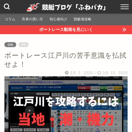
コラム
舟券の買い方
初心者向け
競艇場攻略
ボートレース動画を見にいく
攻略
PR
ボートレース江戸川の苦手意識を払拭
せよ！
3月 2, 2020
/
3月 15, 2020