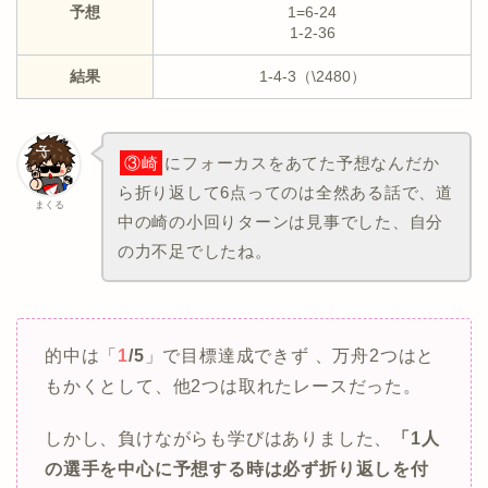
予想
1=6-24
1-2-36
結果
1-4-3（\2480）
③崎
にフォーカスをあてた予想なんだか
ら折り返して6点ってのは全然ある話で、道
まくる
中の崎の小回りターンは見事でした、自分
の力不足でしたね。
的中は「
1
/5
」で目標達成できず 、万舟2つはと
もかくとして、他2つは取れたレースだった。
しかし、負けながらも学びはありました、
「1人
の選手を中心に予想する時は必ず折り返しを付