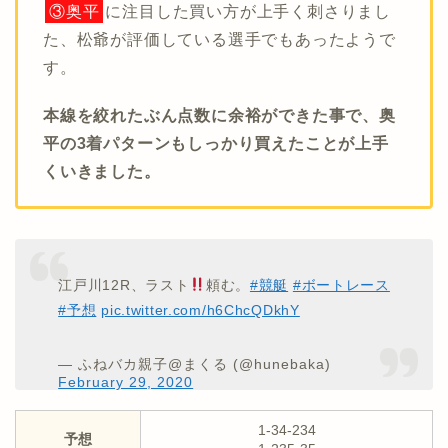
③奥平
に注目した買い方が上手く刺さりまし
た、松爺が評価している選手でもあったようで
す。
本線を絞れたぶん点数に余裕ができた事で、奥
平の3着パターンもしっかり買えたことが上手
くいきました。
江戸川12R、ラスト
頼む。
#競艇
#ボートレース
#予想
pic.twitter.com/h6ChcQDkhY
— ふねバカ親子@まくる (@hunebaka)
February 29, 2020
1-34-234
予想