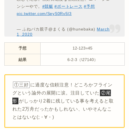
ンシーやで。
#競艇
#ボートレース
#予想
pic.twitter.com/SeyS0Rv5I3
— ふねバカ親子@まくる (@hunebaka)
March
1, 2020
予想
12-123=45
結果
6-2-3（\27140）
①三好
に過度な信頼注意！どころかフライン
グという論外の展開に涙。注目していた
②尾
形
がしっかり2着に残している事を考えると取
れた2万舟だったかもしれない、いやそんなこ
とはないな(;・∀・)