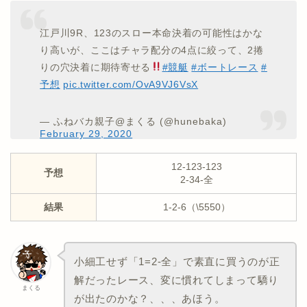
江戸川9R、123のスロー本命決着の可能性はかな
り高いが、ここはチャラ配分の4点に絞って、2捲
りの穴決着に期待寄せる
#競艇
#ボートレース
#
予想
pic.twitter.com/OvA9VJ6VsX
— ふねバカ親子@まくる (@hunebaka)
February 29, 2020
12-123-123
予想
2-34-全
結果
1-2-6（\5550）
小細工せず「1=2-全」で素直に買うのが正
解だったレース、変に慣れてしまって驕り
まくる
が出たのかな？、、、あほう。