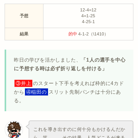
12-4=12
予想
4=1-25
4-25-1
結果
的中
4-1-2（\1410）
昨日の学びを活かしました、
「1人の選手を中心
に予想する時は必ず折り返しを付ける」
③井上
のスタート下手を考えれば枠的に4カド
から
④稲田の
スリット先制パンチは十分にあ
る。
これを導き出すのに何十分もかけるんだか
ら。笑、、、その結果、人気どころが来る