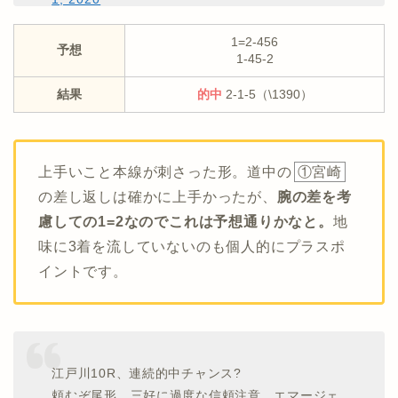
1=2-456
予想
1-45-2
結果
的中
2-1-5（\1390）
上手いこと本線が刺さった形。道中の
①宮崎
の差し返しは確かに上手かったが、
腕の差を考
慮しての1=2なのでこれは予想通りかなと。
地
味に3着を流していないのも個人的にプラスポ
イントです。
江戸川10R、連続的中チャンス?
頼むぞ尾形。三好に過度な信頼注意、エマージェ