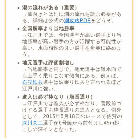
潮の流れがある（重要）
→風向きとは別に潮の流れを読む必要があ
る、詳細は公式の
潮攻略PDF
をどうぞ。
全国勝率より当地勝率
→江戸川では、全国勝率が高い選手より当
地勝率が高い選手の方が活躍する可能性が
高い、水面相性の良い選手を舟券に絡めよ
う。
地元選手は評価割増し
→当地勝率と同じで、地元選手は難水面で
も上手く乗りこなす傾向にある。例えば、
石渡鉄兵
選手は波乗り鉄兵と言われるほど
江戸川に強い。
進入は必ず枠なり（順番通り）
→江戸川では進入が必ず枠なり、普段前づ
けする選手も枠番通りの進入となる。例外
として、2015年5月18日のレースで佐賀の
深川真二
選手が6号艇から前付けし45m起
こしの深インとなった。