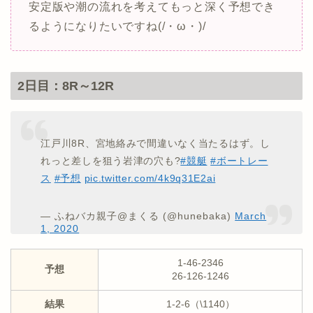
安定版や潮の流れを考えてもっと深く予想でき
るようになりたいですね(/・ω・)/
2日目：8R～12R
江戸川8R、宮地絡みで間違いなく当たるはず。し
れっと差しを狙う岩津の穴も?
#競艇
#ボートレー
ス
#予想
pic.twitter.com/4k9q31E2ai
— ふねバカ親子@まくる (@hunebaka)
March
1, 2020
1-46-2346
予想
26-126-1246
結果
1-2-6（\1140）