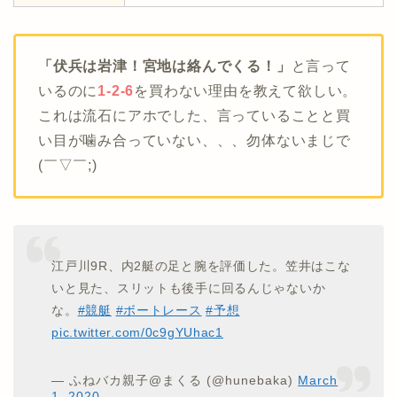
「伏兵は岩津！宮地は絡んでくる！」
と言って
いるのに
1-2-6
を買わない理由を教えて欲しい。
これは流石にアホでした、言っていることと買
い目が噛み合っていない、、、勿体ないまじで
(￣▽￣;)
江戸川9R、内2艇の足と腕を評価した。笠井はこな
いと見た、スリットも後手に回るんじゃないか
な。
#競艇
#ボートレース
#予想
pic.twitter.com/0c9gYUhac1
— ふねバカ親子@まくる (@hunebaka)
March
1, 2020