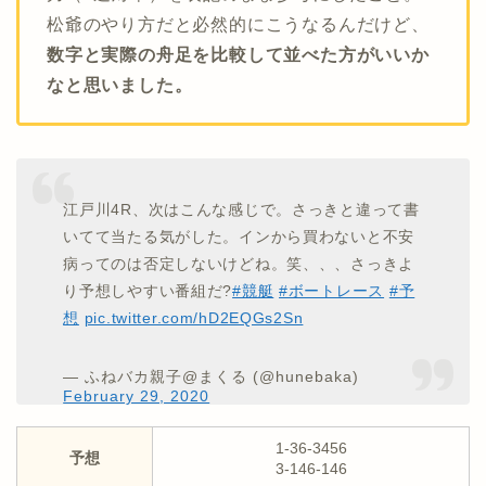
松爺のやり方だと必然的にこうなるんだけど、
数字と実際の舟足を比較して並べた方がいいか
なと思いました。
江戸川4R、次はこんな感じで。さっきと違って書
いてて当たる気がした。インから買わないと不安
病ってのは否定しないけどね。笑、、、さっきよ
り予想しやすい番組だ?
#競艇
#ボートレース
#予
想
pic.twitter.com/hD2EQGs2Sn
— ふねバカ親子@まくる (@hunebaka)
February 29, 2020
1-36-3456
予想
3-146-146