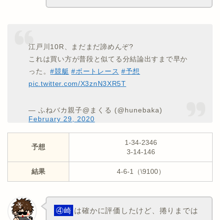
江戸川10R、まだまだ諦めんぞ?
これは買い方が普段と似てる分結論出すまで早か
った。
#競艇
#ボートレース
#予想
pic.twitter.com/X3znN3XR5T
— ふねバカ親子@まくる (@hunebaka)
February 29, 2020
1-34-2346
予想
3-14-146
結果
4-6-1（\9100）
④崎
は確かに評価したけど、捲りまでは