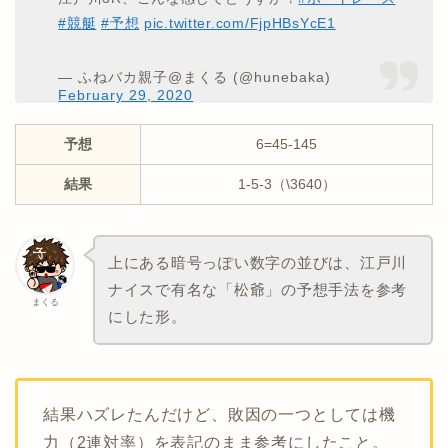
#競艇
#予想
pic.twitter.com/FjpHBsYcE1
— ふねバカ親子@まくる (@hunebaka)
February 29, 2020
予想
6=45-145
結果
1-5-3（\3640）
上にある暗号っぽい数字の並びは、江戸川
ナイスで有名な「松爺」の予想手法を参考
まくる
にした形。
結果ハズレたんだけど、敗因の一つとしては機
力（2連対率）を表記のまま参考にしたこと。