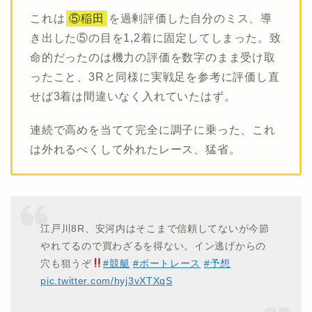
これは
⑤稲田
を過剰評価した自分のミス、導
き出した⑤の目を1,2着に固定してしまった。致
命的だったのは機力の評価を数字のまま受け取
ったこと、3Rと同様に実戦足を参考に評価し直
せば3着は間違いなく入れていたはず。
連続で高めを当てて完全に調子に乗った、これ
は外れるべくして外れたレース、猛省。
江戸川8R、安河内はそこまで信頼してないが今節
やれてるので買わざるを得ない。イン逃げからの
穴も狙うぞ
#競艇
#ボートレース
#予想
pic.twitter.com/hyj3vXTXqS