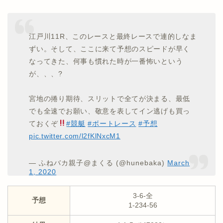
江戸川11R、このレースと最終レースで連的しなま
ずい。そして、ここに来て予想のスピードが早く
なってきた、何事も慣れた時が一番怖いという
が、、、?
宮地の捲り期待、スリットで全てが決まる、最低
でも全速でお願い、敬意を表してイン逃げも買っ
ておくぞ
#競艇
#ボートレース
#予想
pic.twitter.com/l2fKlNxcM1
— ふねバカ親子@まくる (@hunebaka)
March
1, 2020
3-6-全
予想
1-234-56