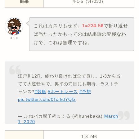
結果
4-1-5（\47030）
これはカスリもせず。
1=234-56
で折り返せ
ば当たったかもってのは結果論の究極なわ
まくる
けで、これは無理ですね。
江戸川12R、終わり良ければ全て良し。1-3から当
てて大逆転やで。奥平の穴目にも期待。ラストチ
ャンス?
#競艇
#ボートレース
#予想
pic.twitter.com/0TcrkdYQfz
— ふねバカ親子@まくる (@hunebaka)
March
1, 2020
1-3-246