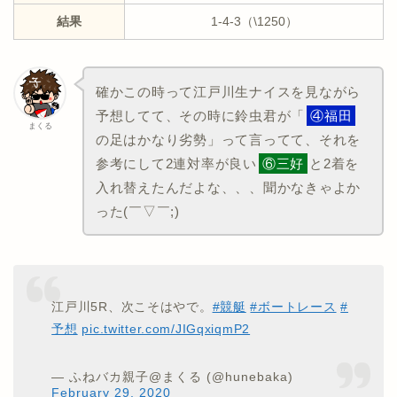
結果
1-4-3（\1250）
確かこの時って江戸川生ナイスを見ながら
予想してて、その時に鈴虫君が「
④福田
まくる
の足はかなり劣勢」って言ってて、それを
参考にして2連対率が良い
⑥三好
と2着を
入れ替えたんだよな、、、聞かなきゃよか
った(￣▽￣;)
江戸川5R、次こそはやで。
#競艇
#ボートレース
#
予想
pic.twitter.com/JIGqxiqmP2
— ふねバカ親子@まくる (@hunebaka)
February 29, 2020