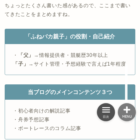
ちょっとたくさん書いた感があるので、ここまで書い
てきたことをまとめますね。
HOME
「ふねバカ親子」の役割・自己紹介
舟券の買い方
・
「父」
→情報提供者・競艇歴30年以上
初心者向け
「子」
→サイト管理・予想経験で言えば1年程度
便利ツール
当ブログのメインコンテンツ３つ
・初心者向けの解説記事
MENU
目次
・舟券予想記事
・ボートレースのコラム記事