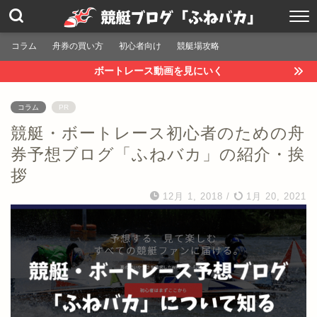
コラム
舟券の買い方
初心者向け
競艇場攻略
ボートレース動画を見にいく
コラム
PR
競艇・ボートレース初心者のための舟
券予想ブログ「ふねバカ」の紹介・挨
拶
12月 1, 2018
/
1月 20, 2021