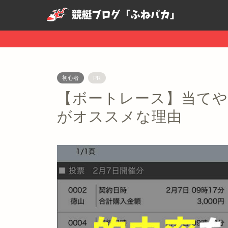
初心者
PR
【ボートレース】当てや
がオススメな理由