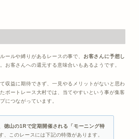
のルールや縛りがあるレースの事で、
お客さんに予想し
す。お客さんへの還元する意味合いもあるようです。
って収益に期待できず、一見やるメリットがないと思わ
したボートレース大村では、当てやすいという事が集客
ップにつながっています。
、
徳山の1Rで定期開催される「モーニング特
す、このレースには下記の特徴があります。