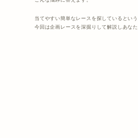
当てやすい簡単なレースを探しているとい
今回は企画レースを深掘りして解説しあなた