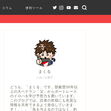
コラム
便利ツール
まくる
ふねバカ親子
どうも、「まくる」です。競艇歴30年以
上の大ベテラン「父」からボートレース
のイロハを学び予想力を磨いています。
このブログでは、読者の皆様にも良質な
情報を共有できるよう発信していきま
す！、、、「魚を与えるのではなく、釣