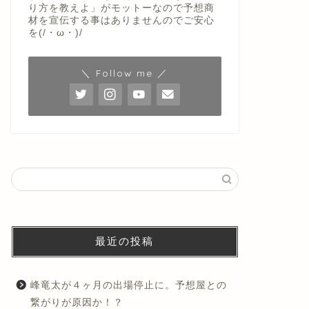
り方を教えよ」がモットーなので予想商
材を宣伝する事はありませんのでご安心
を(/・ω・)/
＼ Follow me ／
最近の投稿
峰竜太が４ヶ月の出場停止に。予想屋との
繋がりが原因か！？