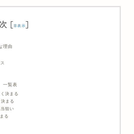
次
[
]
非表示
な理由
ース
）一覧表
良く決まる
く決まる
配当狙い
決まる