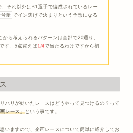
で、それ以外はB1選手で編成されているレー
一号艇
でイン逃げで決まりという予想になる
こから考えられるパターンは全部で20通り、
です。5点買えば
1/4
で当たるわけですから初
ース
メリハリが効いたレースはどうやって見つけるの？って
企画レース」
という事です。
と思いますので、企画レースについて簡単に紹介してお