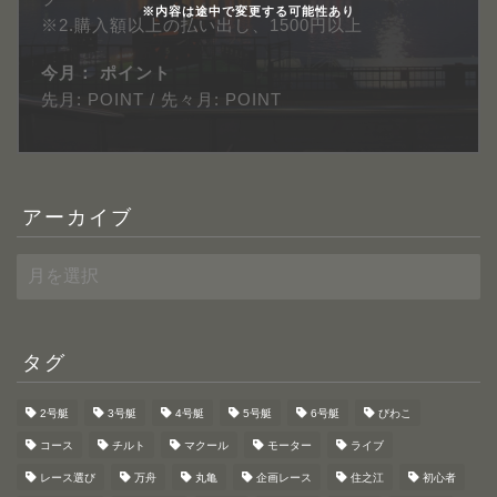
※内容は途中で変更する可能性あり
※2.購入額以上の払い出し、1500円以上
今月：
ポイント
先月:
POINT / 先々月:
POINT
アーカイブ
ア
ー
カ
イ
ブ
タグ
2号艇
3号艇
4号艇
5号艇
6号艇
びわこ
コース
チルト
マクール
モーター
ライブ
HOME
レース選び
万舟
丸亀
企画レース
住之江
初心者