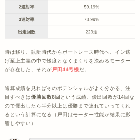
2連対率
59.19%
3連対率
73.99%
出走回数
223走
時は移り、競艇時代からボートレース時代へ、イン逃
げ至上主義の中で幾度となくまくりを決めるモーター
が存在した、それが
戸田44号機
だ。
通算成績を見ればそのポテンシャルがよく分かる、注
目すべきは
優勝回数8回
という成績、優出回数が14回な
ので優出したら半分以上は優勝まで連れていってくれ
るという計算になる（戸田はモーター性能が結果に影
響しやすい）