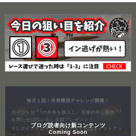
毎月１回！舟券獲得チャレンジ開催！
※1
※2
ポイント分
の舟券を購入し、見事的中し条件
を満たせば払い出し全額プレゼント！
ブログ読者向け新コンテンツ
※1.ポイントは月毎、読者が増えればポイントアッ
Coming Soon
プ