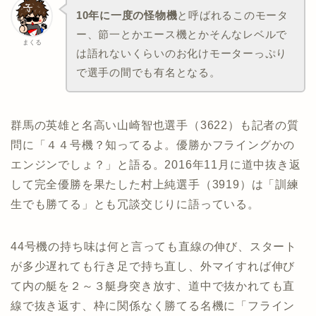
10年に一度の怪物機
と呼ばれるこのモータ
ー、節一とかエース機とかそんなレベルで
まくる
は語れないくらいのお化けモーターっぷり
で選手の間でも有名となる。
群馬の英雄と名高い山崎智也選手（3622）も記者の質
問に「４４号機？知ってるよ。優勝かフライングかの
エンジンでしょ？」と語る。2016年11月に道中抜き返
して完全優勝を果たした村上純選手（3919）は「訓練
生でも勝てる」とも冗談交じりに語っている。
44号機の持ち味は何と言っても直線の伸び、スタート
が多少遅れても行き足で持ち直し、外マイすれば伸び
て内の艇を２～３艇身突き放す、道中で抜かれても直
線で抜き返す、枠に関係なく勝てる名機に「フライン