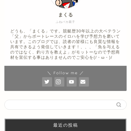
まくる
ふねバカ親子
どうも、「まくる」です。競艇歴30年以上の大ベテラン
「父」からボートレースのイロハを学び予想力を磨いて
います。このブログでは、読者の皆様にも良質な情報を
共有できるよう発信していきます！、、、「魚を与える
のではなく、釣り方を教えよ」がモットーなので予想商
材を宣伝する事はありませんのでご安心を(/・ω・)/
＼ Follow me ／
最近の投稿