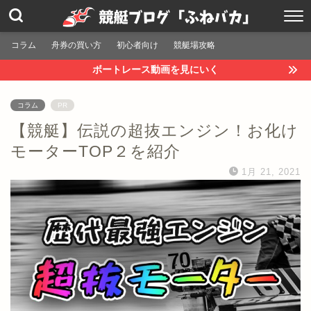
コラム
舟券の買い方
初心者向け
競艇場攻略
ボートレース動画を見にいく
コラム
PR
【競艇】伝説の超抜エンジン！お化け
モーターTOP２を紹介
1月 21, 2021