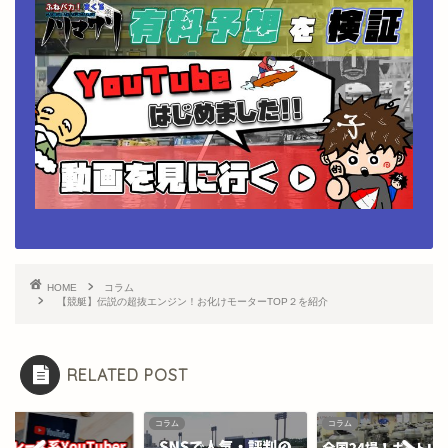
HOME
コラム
【競艇】伝説の超抜エンジン！お化けモーターTOP２を紹介
RELATED POST
ム
コラム
コラム