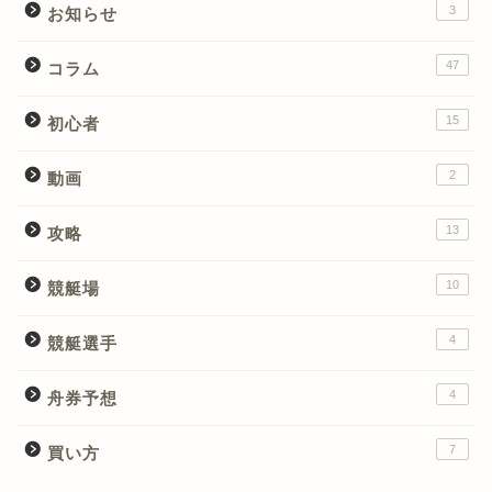
3
お知らせ
47
コラム
15
初心者
2
動画
13
攻略
10
競艇場
4
競艇選手
4
舟券予想
7
買い方