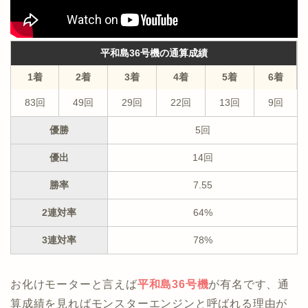
平和島36号機の通算成績
1着
2着
3着
4着
5着
6着
83回
49回
29回
22回
13回
9回
優勝
5回
優出
14回
勝率
7.55
2連対率
64%
3連対率
78%
お化けモーターと言えば
平和島36号機
が有名です、通
算成績を見ればモンスターエンジンと呼ばれる理由が