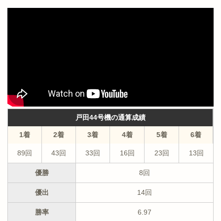
戸田44号機の通算成績
1着
2着
3着
4着
5着
6着
89回
43回
33回
16回
23回
13回
優勝
8回
優出
14回
勝率
6.97