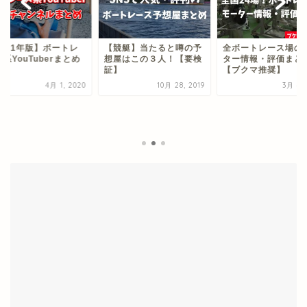
2021年版】ボートレ
【競艇】当たると噂の予
全ボートレース場の
系YouTuberまとめ
想屋はこの３人！【要検
ター情報・評価まと
証】
【ブクマ推奨】
4月 1, 2020
10月 28, 2019
3月 4, 