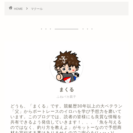
HOME
マクール
まくる
ふねバカ親子
どうも、「まくる」です。競艇歴30年以上の大ベテラン
「父」からボートレースのイロハを学び予想力を磨いて
います。このブログでは、読者の皆様にも良質な情報を
共有できるよう発信していきます！、、、「魚を与える
のではなく、釣り方を教えよ」がモットーなので予想商
材を宣伝する事はありませんのでご安心を(/・ω・)/