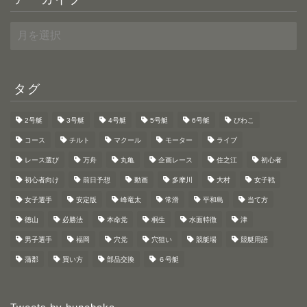
ア
ー
カ
イ
ブ
タグ
2号艇
3号艇
4号艇
5号艇
6号艇
びわこ
コース
チルト
マクール
モーター
ライブ
HOME
レース選び
万舟
丸亀
企画レース
住之江
初心者
初心者向け
前日予想
動画
多摩川
大村
女子戦
舟券の買い方
女子選手
安定版
峰竜太
常滑
平和島
当て方
徳山
必勝法
本命党
桐生
水面特徴
津
初心者向け
男子選手
福岡
穴党
穴狙い
競艇場
競艇用語
蒲郡
買い方
部品交換
６号艇
便利ツール